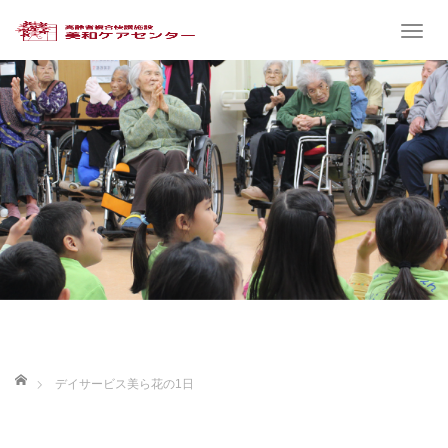
T
o
g
g
l
e
n
a
v
i
g
a
t
i
ホーム
o
デイサービス美ら花の1日
n