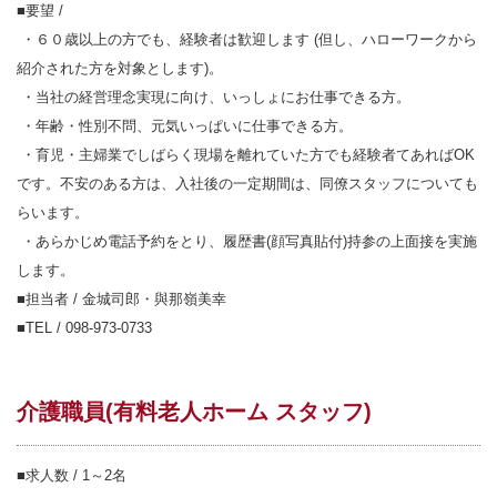
■要望 /
・６０歳以上の方でも、経験者は歓迎します (但し、ハローワークから
紹介された方を対象とします)。
・当社の経営理念実現に向け、いっしょにお仕事できる方。
・年齢・性別不問、元気いっぱいに仕事できる方。
・育児・主婦業でしばらく現場を離れていた方でも経験者てあればOK
です。不安のある方は、入社後の一定期間は、同僚スタッフについても
らいます。
・あらかじめ電話予約をとり、履歴書(顔写真貼付)持参の上面接を実施
します。
■担当者 / 金城司郎・與那嶺美幸
■TEL / 098-973-0733
介護職員(有料老人ホーム スタッフ)
■求人数 / 1～2名