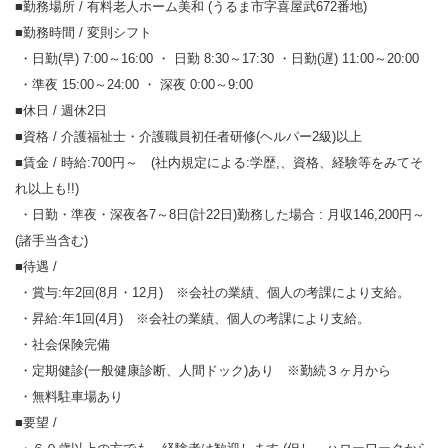
■勤務場所 / 有料老人ホーム美和 (うるま市字喜屋武672番地)
■勤務時間 / 変則シフト
・日勤(早) 7:00～16:00 ・ 日勤 8:30～17:30 ・日勤(遅) 11:00～20:00
・準夜 15:00～24:00 ・ 深夜 0:00～9:00
■休日 / 週休2日
■資格 / 介護福祉士・介護職員初任者研修(ヘルパー2級)以上
■賃金 / 時給:700円～ (社内規定による:学歴,、資格、経験等をみてそ
れ以上も!!)
・日勤・準夜・深夜各7～8日(計22日)勤務した場合 : 月収146,200円～
(諸手当含む)
■待遇 /
・賞与:年2回(8月・12月) ※会社の業績、個人の考課により支給。
・昇給:年1回(4月) ※会社の業績、個人の考課により支給。
・社会保険完備
・定期健診(一般健康診断、人間ドック)あり ※勤続３ヶ月から
・無料駐車場あり
■要望 /