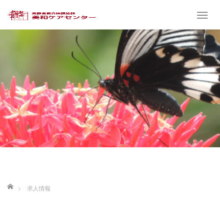
T
o
g
g
l
e
n
a
v
i
g
a
t
i
ホーム
o
求人情報
n