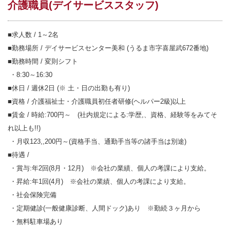
介護職員(デイサービススタッフ)
■求人数 / 1～2名
■勤務場所 / デイサービスセンター美和 (うるま市字喜屋武672番地)
■勤務時間 / 変則シフト
・8:30～16:30
■休日 / 週休2日 (※ 土・日の出勤も有り)
■資格 / 介護福祉士・介護職員初任者研修(ヘルパー2級)以上
■賃金 / 時給:700円～ (社内規定による:学歴,、資格、経験等をみてそ
れ以上も!!)
・月収123,,200円～(資格手当、通勤手当等の諸手当は別途)
■待遇 /
・賞与:年2回(8月・12月) ※会社の業績、個人の考課により支給。
・昇給:年1回(4月) ※会社の業績、個人の考課により支給。
・社会保険完備
・定期健診(一般健康診断、人間ドック)あり ※勤続３ヶ月から
・無料駐車場あり