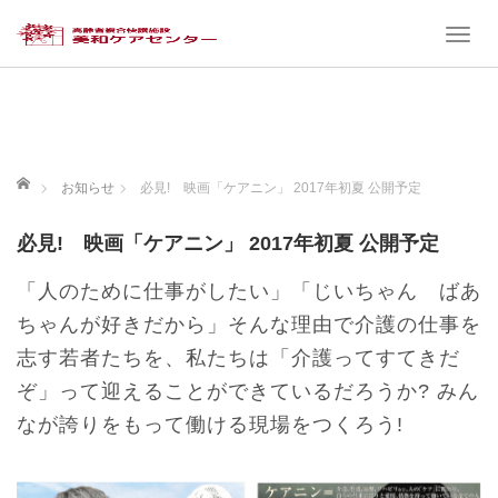
T
o
g
g
l
e
ホーム
お知らせ
必見! 映画「ケアニン」 2017年初夏 公開予定
n
a
必見! 映画「ケアニン」 2017年初夏 公開予定
v
i
「人のために仕事がしたい」「じいちゃん ばあ
g
ちゃんが好きだから」そんな理由で介護の仕事を
a
志す若者たちを、私たちは「介護ってすてきだ
t
ぞ」って迎えることができているだろうか? みん
i
なが誇りをもって働ける現場をつくろう!
o
n